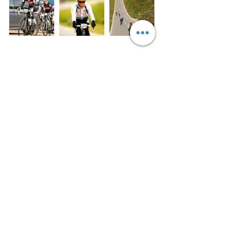
#Ötztaler
#Rennrad
#Radmarathon
#Alpecin