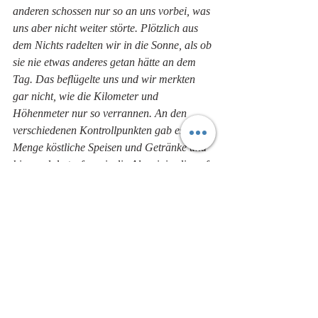
anderen schossen nur so an uns vorbei, was 
uns aber nicht weiter störte. Plötzlich aus 
dem Nichts radelten wir in die Sonne, als ob 
sie nie etwas anderes getan hätte an dem 
Tag. Das beflügelte uns und wir merkten 
gar nicht, wie die Kilometer und 
Höhenmeter nur so verrannen. An den 
verschiedenen Kontrollpunkten gab es jede 
Menge köstliche Speisen und Getränke und 
hier und da trafen wir die Alpecinis, die auf 
den anderen Strecken unterwegs waren. 
Gegen Ende hin und viele 
Gesprächsthemen später zündete Linda den 
Turbo. Wir schwebten die letzten 50 
Kilometer nur so über den Asphalt und 
ließen so manche Männer am Berg hinter 
uns. Rund10 Kilometer vorm Ziel kam eine 
schnelle Gruppe an uns vorbei und Linda 
hängte sich gekonnt dran...Puuuh, da 