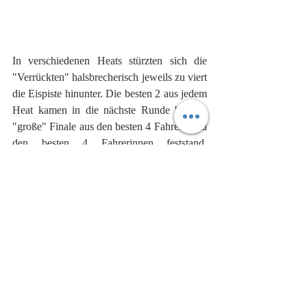
In verschiedenen Heats stürzten sich die 
"Verrückten" halsbrecherisch jeweils zu viert 
die Eispiste hinunter. Die besten 2 aus jedem 
Heat kamen in die nächste Runde bis das 
"große" Finale aus den besten 4 Fahrern und 
den besten 4 Fahrerinnen feststand. 
Jaaaa...es gibt tatsächlich auch Frauen, die 
sich den Start wagten und die Piste 
rockten...:-). 
Der Titelverteidiger Naasz aus den USA  
und Veronika Windisch aus Österreich 
holten sich den Sieg.
Glückwunsch und Respekt!!