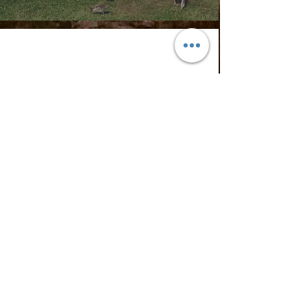
Kontakt
Email.
hello@cloodioutofrosenheim.com
Tel:
+49 172 91 06 706
DATENSCHUTZ