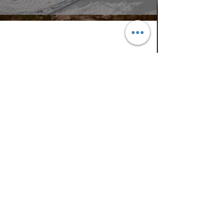
Kontakt
Email.
hello@cloodioutofrosenheim.com
Tel:
+49 172 91 06 706
DATENSCHUTZ