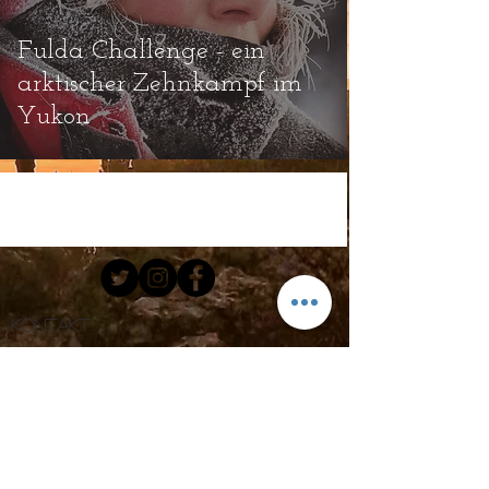
Fulda Challenge - ein
arktischer Zehnkampf im
Yukon
Kontakt
Email.
hello@cloodioutofrosenheim.com
Tel:
+49 172 91 06 706