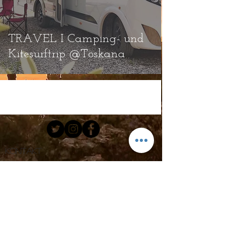
TRAVEL I Camping- und
Kitesurftrip @Toskana
Kontakt
Email.
hello@cloodioutofrosenheim.com
Tel:
+49 172 91 06 706