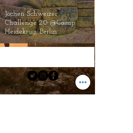
Jochen Schweizer
Challenge 2.0 @Camp
Heidekrug, Berlin
Kontakt
Email.
hello@cloodioutofrosenheim.com
Tel:
+49 172 91 06 706