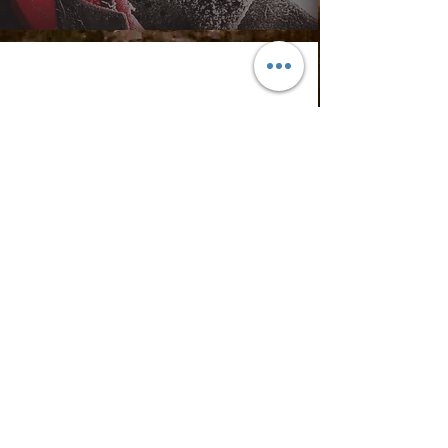
Kontakt
Email.
hello@cloodioutofrosenheim.com
Tel:
+49 172 91 06 706
DATENSCHUTZ