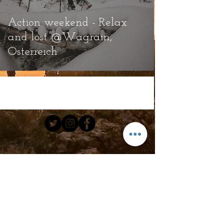
Action weekend - Relax
and lost @Wagrain,
Österreich
Kontakt
Email.
hello@cloodioutofrosenheim.com
Tel:
+49 172 91 06 706