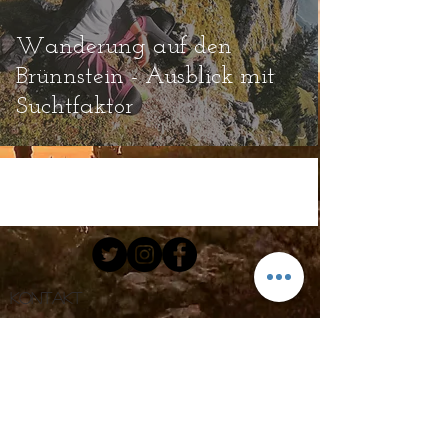
Wanderung auf den
Brünnstein - Ausblick mit
Suchtfaktor
Kontakt
Email.
hello@cloodioutofrosenheim.com
Tel:
+49 172 91 06 706