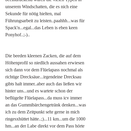
unserem Windschatten, die es nich eine 
Sekunde für nötig hielten, mal 
Führungsarbeit zu leisten..paahhh...was für 
Spack'n...egal...das Leben is eben keen 
Ponyhof..;-)..
Die beeden kleenen Zacken, die auf dem 
Höhenprofil so niedlich aussahen erwiesen 
sich dann vor dem Flüelapass nochmal als 
richtige Drecksäue...irgendeine Drecksau 
gibts halt immer..aber auch das ließen wir 
hinter uns...und es wartete schon der 
beflügelte Flüelapass...da muss icv immer 
an das Gummibärchengetränk denken...was 
ich zu dem Zeitpunkt sehr gerne in mich 
ringesxhüttet hätte..;)...11 km...um die 1000 
hm...an der Labe direkt vor dem Pass hörte 