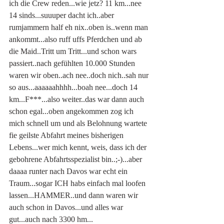
ich die Crew reden...wie jetz? 11 km...nee 
14 sinds...suuuper dacht ich..aber 
rumjammern half eh nix..oben is..wenn man 
ankommt...also ruff uffs Pferdchen und ab 
die Maid..Tritt um Tritt...und schon wars 
passiert..nach gefühlten 10.000 Stunden 
waren wir oben..ach nee..doch nich..sah nur 
so aus...aaaaaahhhh...boah nee...doch 14 
km...F***...also weiter..das war dann auch 
schon egal...oben angekommen zog ich 
mich schnell um und als Belohnung wartete 
fie geilste Abfahrt meines bisherigen 
Lebens...wer mich kennt, weis, dass ich der 
gebohrene Abfahrtsspezialist bin..;-)...aber 
daaaa runter nach Davos war echt ein 
Traum...sogar ICH habs einfach mal loofen 
lassen...HAMMER..und dann waren wir 
auch schon in Davos...und alles war 
gut...auch nach 3300 hm...