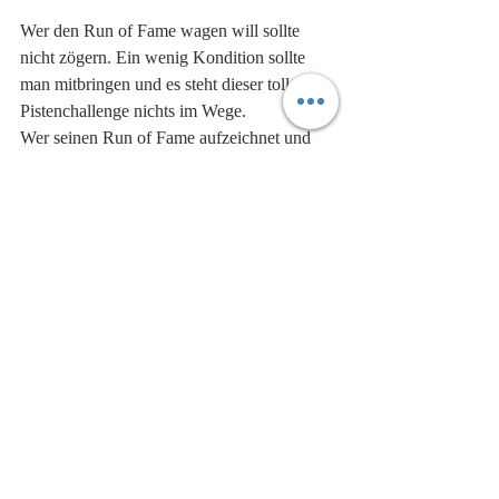
Wer den Run of Fame wagen will sollte 
nicht zögern. Ein wenig Kondition sollte 
man mitbringen und es steht dieser tollen 
Pistenchallenge nichts im Wege. 
Wer seinen Run of Fame aufzeichnet und 
ihn innerhalb von zwei Tagen absolviert, 
der kann sich übrigens in der Hall of Fame 
ein Geschenk abholen. Also auf gehts..:-). 
IMPRESSIONEN VOM TAG