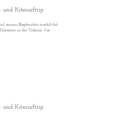
nd Kitesurftrip
il meines Blogberichts erzählt fiel
f Talamone in der Toskana. Am
nd Kitesurftrip