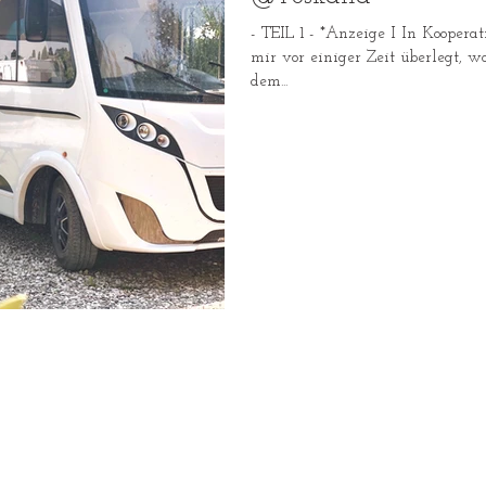
- TEIL 1 - *Anzeige I In Kooperation mit der Etrusco GmbH hab ich
mir vor einiger Zeit überlegt, 
dem...