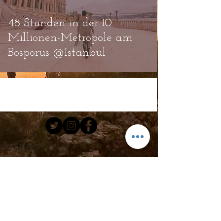
48 Stunden in der 10
Millionen-Metropole am
Bosporus @Istanbul
Kontakt
Email.
hello@cloodioutofrosenheim.com
Tel:
+49 172 91 06 706