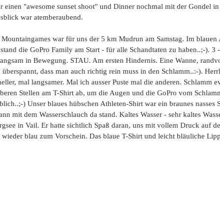
 einen "awesome sunset shoot" und Dinner nochmal mit der Gondel in 
usblick war atemberaubend. 
 Mountaingames war für uns der 5 km Mudrun am Samstag. Im blauen At
tand die GoPro Family am Start - für alle Schandtaten zu haben..;-). 3 -
h langsam in Bewegung. STAU. Am ersten Hindernis. Eine Wanne, randv
n überspannt, dass man auch richtig rein muss in den Schlamm..:-). Herr
neller, mal langsamer. Mal ich ausser Puste mal die anderen. Schlamm e
uberen Stellen am T-Shirt ab, um die Augen und die GoPro vom Schlam
lich..;-) Unser blaues hübschen Athleten-Shirt war ein braunes nasses S
nn mit dem Wasserschlauch da stand. Kaltes Wasser - sehr kaltes Wasse
rgsee in Vail. Er hatte sichtlich Spaß daran, uns mit vollem Druck auf 
wieder blau zum Vorschein. Das blaue T-Shirt und leicht bläuliche Lippe