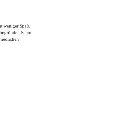
ht weniger Spaß. 
nbegründet. Schon 
hiedlichen 