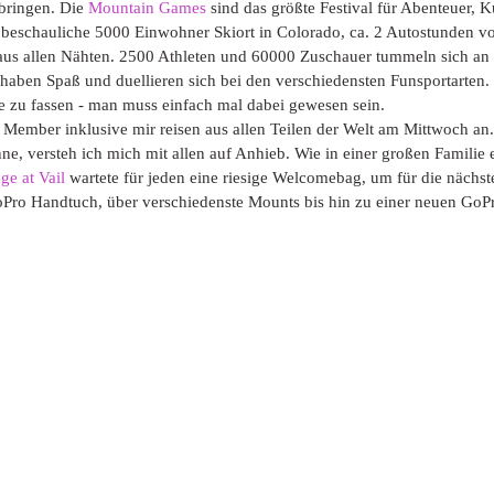
ringen. Die 
Mountain Games
 sind das größte Festival für Abenteuer, 
beschauliche 5000 Einwohner Skiort in Colorado, ca. 2 Autostunden v
n aus allen Nähten. 2500 Athleten und 60000 Zuschauer tummeln sich an
haben Spaß und duellieren sich bei den verschiedensten Funsportarten. 
te zu fassen - man muss einfach mal dabei gewesen sein. 
Member inklusive mir reisen aus allen Teilen der Welt am Mittwoch an
e, versteh ich mich mit allen auf Anhieb. Wie in einer großen Familie e
ge at Vail
 wartete für jeden eine riesige Welcomebag, um für die nächs
oPro Handtuch, über verschiedenste Mounts bis hin zu einer neuen GoPr