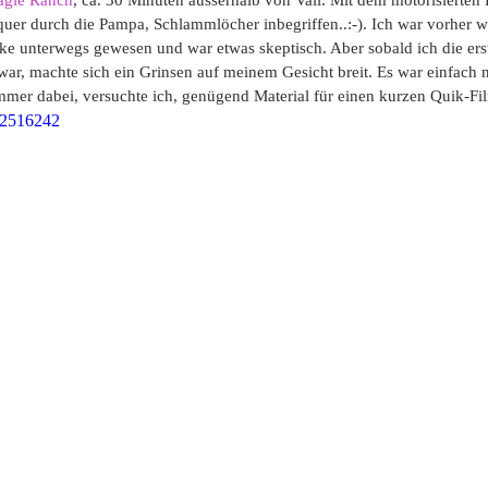
agle Ranch
, ca. 30 Minuten ausserhalb von Vail. Mit dem motorisierten 
uer durch die Pampa, Schlammlöcher inbegriffen..:-). Ich war vorher we
ke unterwegs gewesen und war etwas skeptisch. Aber sobald ich die ers
r, machte sich ein Grinsen auf meinem Gesicht breit. Es war einfach nu
mer dabei, versuchte ich, genügend Material für einen kurzen Quik-Fi
22516242