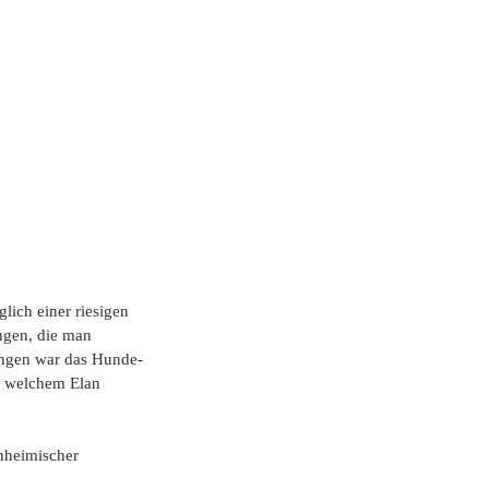
lich einer riesigen 
ngen, die man 
ungen war das Hunde-
it welchem Elan 
nheimischer 