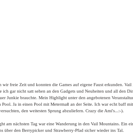
wir freie Zeit und konnten die Games auf eigene Faust erkunden. Vail g
ich gar nicht satt sehen an den Gadgets und Neuheiten und all den Di
uer Junkie brauchte. Mein Highlight unter den angebotenen Veranstalt
 Pool. Ja in einen Pool mit Metermaß an der Seite. Ich war echt baff m
rsuchten, den weitesten Sprung abzuliefern. Crazy die Ami's...:-). 
ght am nächsten Tag war eine Wanderung in den Vail Mountains. Ein ei
ns über den Berrypicker und Strawberry-Pfad sicher wieder ins Tal. 