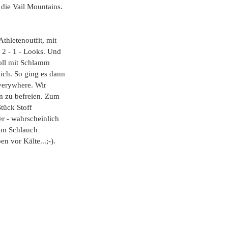
die Vail Mountains. 
hletenoutfit, mit 
 2 - 1 - Looks. Und 
oll mit Schlamm 
lich. So ging es dann 
verywhere. Wir 
m zu befreien. Zum 
tück Stoff 
r - wahrscheinlich 
dem Schlauch 
n vor Kälte...;-). 