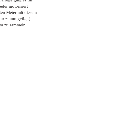
Farbige ging es für 
der motorisiert 
ten Meter mit diesem 
r zuuuu geil..;-). 
lm zu sammeln. 