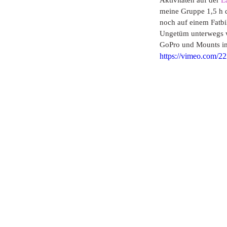
Aktivitäten auf der 
E
meine Gruppe 1,5 h q
noch auf einem Fatbi
Ungetüm unterwegs wa
GoPro und Mounts im
https://vimeo.com/2