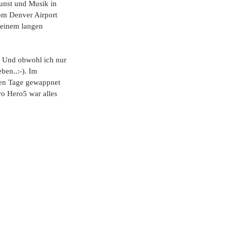
Kunst und Musik in 
om Denver Airport 
 einem langen 
. Und obwohl ich nur 
ben..:-). Im 
ten Tage gewappnet 
o Hero5 war alles 