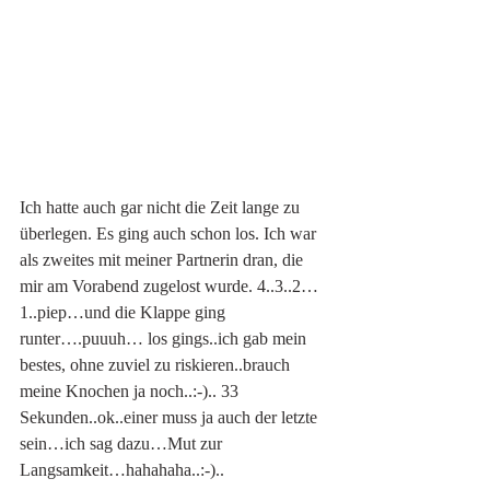
Ich hatte auch gar nicht die Zeit lange zu 
überlegen. Es ging auch schon los. Ich war 
als zweites mit meiner Partnerin dran, die 
mir am Vorabend zugelost wurde. 4..3..2…
1..piep…und die Klappe ging 
runter….puuuh… los gings..ich gab mein 
bestes, ohne zuviel zu riskieren..brauch 
meine Knochen ja noch..:-).. 33 
Sekunden..ok..einer muss ja auch der letzte 
sein…ich sag dazu…Mut zur 
Langsamkeit…hahahaha..:-).. 