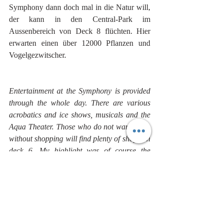
Symphony dann doch mal in die Natur will, 
der kann in den Central-Park im 
Aussenbereich von Deck 8 flüchten. Hier 
erwarten einen über 12000 Pflanzen und 
Vogelgezwitscher.
Entertainment at the Symphony is provided 
through the whole day. There are various 
acrobatics and ice shows, musicals and the 
Aqua Theater. Those who do not want to do 
without shopping will find plenty of shops on 
deck 6. My highlight was of course the 
candy store, which not only makes children's 
hearts beat faster. In the sports bar on Deck 
6 you really feel transported to another 
world. In addition to beer and snacks you 
can watch football matches or other sports 
TV. A highlight is the spacy Bionic Bar, 