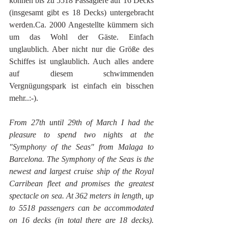
können bis zu 5518 Passagiere auf 16 Decks 
(insgesamt gibt es 18 Decks) untergebracht 
werden.Ca. 2000 Angestellte kümmern sich 
um das Wohl der Gäste. Einfach 
unglaublich. Aber nicht nur die Größe des 
Schiffes ist unglaublich. Auch alles andere 
auf diesem schwimmenden 
Vergnügungspark ist einfach ein bisschen 
mehr..:-).
From 27th until 29th of March I had the 
pleasure to spend two nights at the 
"Symphony of the Seas" from Malaga to 
Barcelona. The Symphony of the Seas is the 
newest and largest cruise ship of the Royal 
Carribean fleet and promises the greatest 
spectacle on sea. At 362 meters in length, up 
to 5518 passengers can be accommodated 
on 16 decks (in total there are 18 decks). 