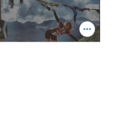
Oetztaler Cycle Marathon
2016 @Soelden
Kontakt
Email.
hello@cloodioutofrosenheim.com