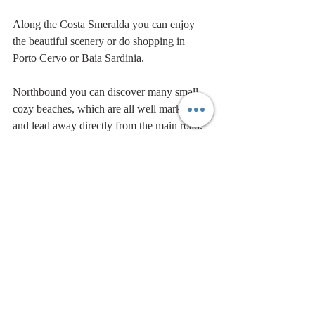
Along the Costa Smeralda you can enjoy 
the beautiful scenery or do shopping in 
Porto Cervo or Baia Sardinia.
Northbound you can discover many small 
cozy beaches, which are all well marked 
and lead away directly from the main road.
Those wishing to explore the island by 
roadbike or mountain bike you can hire 
bikes in Palau. The car drivers seem to be 
quite relaxed here.. ;-)
Good to know:
When the wind in Porto Pollo is too strong 
for kitesurfing , there is a hidden lovely 