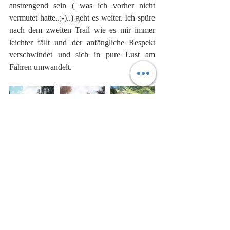
anstrengend sein ( was ich vorher nicht 
vermutet hatte..;-)..) geht es weiter. Ich spüre 
nach dem zweiten Trail wie es mir immer 
leichter fällt und der anfängliche Respekt 
verschwindet und sich in pure Lust am 
Fahren umwandelt.
Nach ein paar Stunden am Berg kommen 
wir glücklich, zufrieden und mit heilen 
Knochen unten an. Ich spüre dass ich was 
getan habe...:-).  Ein gemütliches Kaffee im 
Tal mit leckerem Kuchen und einem 
Verlängerten läd zum „ApresBike“ ein. Wir 
haben am Samstag zwar nur ein Trail 
geschafft, aber das hat für den Anfang auch 